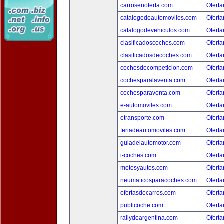
carrosenoferta.com
Oferta
catalogodeautomoviles.com
Oferta
catalogodevehiculos.com
Oferta
clasificadoscoches.com
Oferta
clasificadosdecoches.com
Oferta
cochesdecompeticion.com
Oferta
cochesparalaventa.com
Oferta
cochesparaventa.com
Oferta
e-automoviles.com
Oferta
etransporte.com
Oferta
feriadeautomoviles.com
Oferta
guiadelautomotor.com
Oferta
i-coches.com
Oferta
motosyautos.com
Oferta
neumaticosparacoches.com
Oferta
ofertasdecarros.com
Oferta
publicoche.com
Oferta
rallydeargentina.com
Oferta