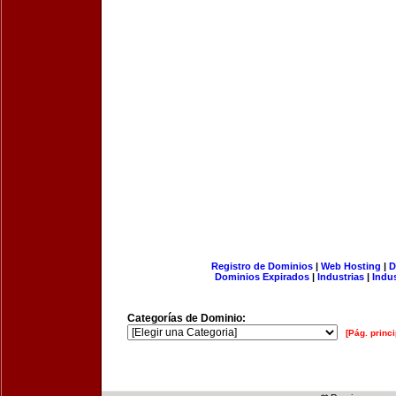
Registro de Dominios
|
Web Hosting
|
D
Dominios Expirados
|
Industrias
|
Indu
Categorías de Dominio:
[Pág. princi