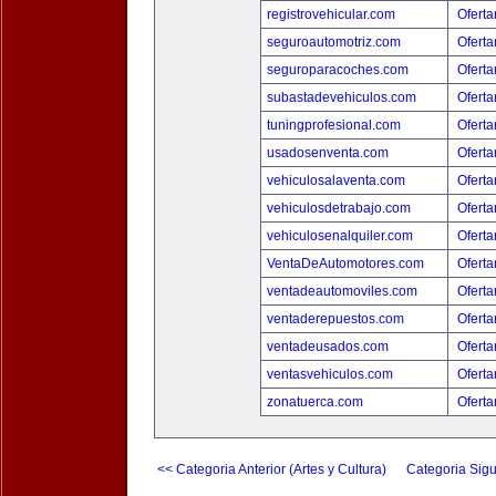
registrovehicular.com
Oferta
seguroautomotriz.com
Oferta
seguroparacoches.com
Oferta
subastadevehiculos.com
Oferta
tuningprofesional.com
Oferta
usadosenventa.com
Oferta
vehiculosalaventa.com
Oferta
vehiculosdetrabajo.com
Oferta
vehiculosenalquiler.com
Oferta
VentaDeAutomotores.com
Oferta
ventadeautomoviles.com
Oferta
ventaderepuestos.com
Oferta
ventadeusados.com
Oferta
ventasvehiculos.com
Oferta
zonatuerca.com
Oferta
<< Categoria Anterior (Artes y Cultura)
Categoria Sigu