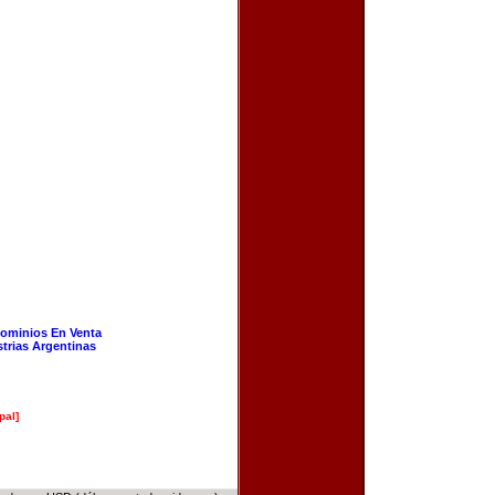
ominios En Venta
strias Argentinas
pal]