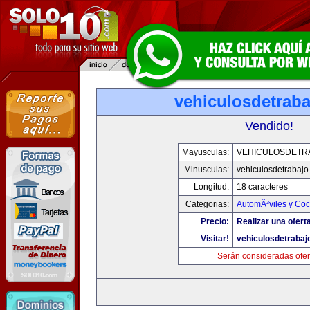
vehiculosdetrab
Vendido!
Mayusculas:
VEHICULOSDETR
Minusculas:
vehiculosdetrabaj
Longitud:
18 caracteres
Categorias:
AutomÃ³viles y Co
Precio:
Realizar una ofert
Visitar!
vehiculosdetrabaj
Serán consideradas ofer