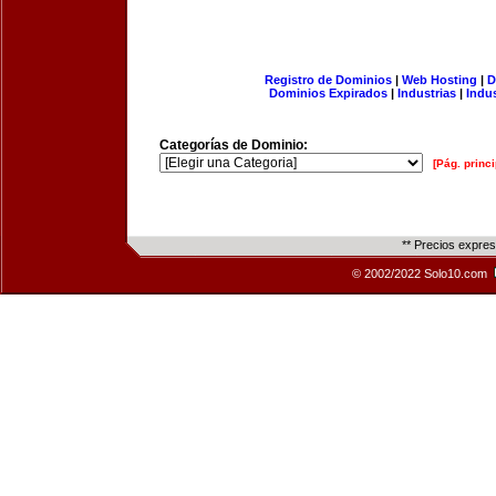
Registro de Dominios
|
Web Hosting
|
D
Dominios Expirados
|
Industrias
|
Indu
Categorías de Dominio:
[Pág. princi
** Precios expre
© 2002/2022 Solo10.com