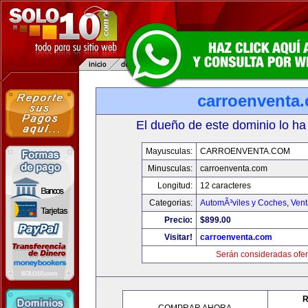
carroenventa
El dueño de este dominio lo ha
Mayusculas:
CARROENVENTA.COM
Minusculas:
carroenventa.com
Longitud:
12 caracteres
Categorias:
AutomÃ³viles y Coches
,
Vent
Precio:
$899.00
Visitar!
carroenventa.com
Serán consideradas ofer
R