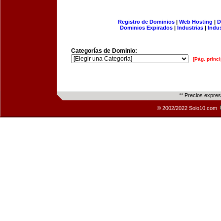
Registro de Dominios
|
Web Hosting
|
D
Dominios Expirados
|
Industrias
|
Indu
Categorías de Dominio:
[Pág. princi
** Precios expre
© 2002/2022 Solo10.com