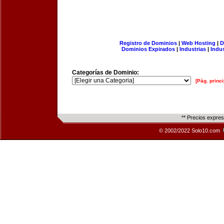
Registro de Dominios
|
Web Hosting
|
D
Dominios Expirados
|
Industrias
|
Indu
Categorías de Dominio:
[Pág. princi
** Precios expre
© 2002/2022 Solo10.com