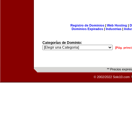
Registro de Dominios
|
Web Hosting
|
D
Dominios Expirados
|
Industrias
|
Indu
Categorías de Dominio:
[Pág. princi
** Precios expre
© 2002/2022 Solo10.com