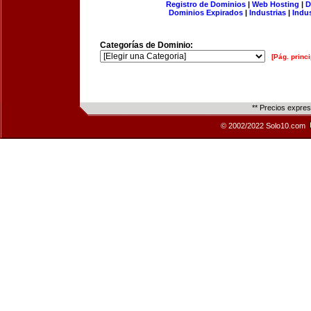
Registro de Dominios
|
Web Hosting
|
D
Dominios Expirados
|
Industrias
|
Indu
Categorías de Dominio:
[Pág. princi
** Precios expre
© 2002/2022 Solo10.com