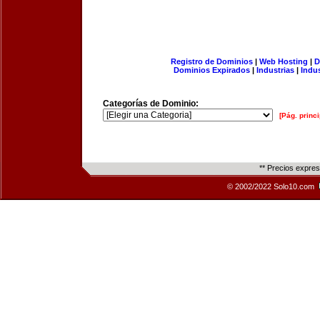
Registro de Dominios
|
Web Hosting
|
D
Dominios Expirados
|
Industrias
|
Indu
Categorías de Dominio:
[Pág. princi
** Precios expre
© 2002/2022 Solo10.com