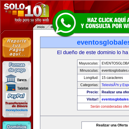
eventosglobale
El dueño de este dominio lo ha
Mayusculas:
EVENTOSGLOB
Minusculas:
eventosglobales
Longitud:
15 caracteres
Categorias:
TelevisiÃ³n y Esp
Precio:
Realizar una ofer
Visitar!
eventosglobale
Serán consideradas ofer
Realizar una Oferta