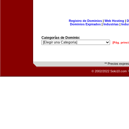
Registro de Dominios
|
Web Hosting
|
D
Dominios Expirados
|
Industrias
|
Indu
Categorías de Dominio:
[Pág. princi
** Precios expre
© 2002/2022 Solo10.com