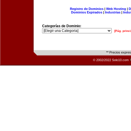
Registro de Dominios
|
Web Hosting
|
D
Dominios Expirados
|
Industrias
|
Indu
Categorías de Dominio:
[Pág. princi
** Precios expre
© 2002/2022 Solo10.com