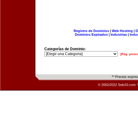
Registro de Dominios
|
Web Hosting
|
D
Dominios Expirados
|
Industrias
|
Indu
Categorías de Dominio:
[Pág. princi
** Precios expre
© 2002/2022 Solo10.com