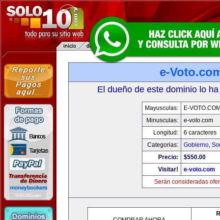
e-Voto.co
El dueño de este dominio lo ha
Mayusculas:
E-VOTO.CO
Minusculas:
e-voto.com
Longitud:
6 caracteres
Categorias:
Gobierno
,
So
Precio:
$550.00
Visitar!
e-voto.com
Serán consideradas ofer
R