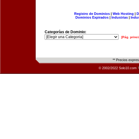
Registro de Dominios
|
Web Hosting
|
D
Dominios Expirados
|
Industrias
|
Indu
Categorías de Dominio:
[Pág. princi
** Precios expre
© 2002/2022 Solo10.com