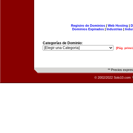
Registro de Dominios
|
Web Hosting
|
D
Dominios Expirados
|
Industrias
|
Indu
Categorías de Dominio:
[Pág. princi
** Precios expre
© 2002/2022 Solo10.com