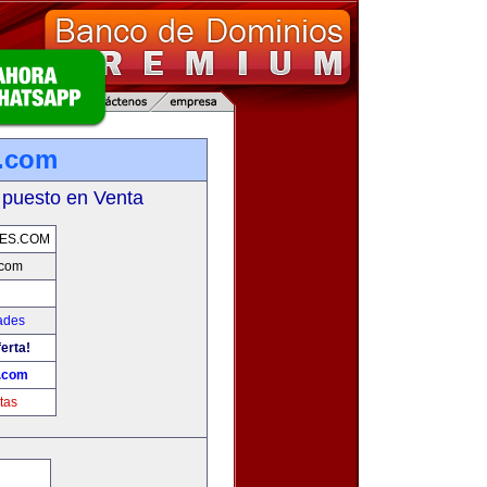
s.com
 puesto en Venta
ES.COM
.com
ades
erta!
.com
tas