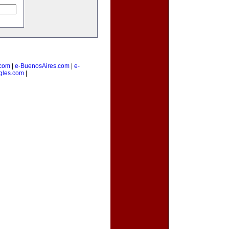
com
|
e-BuenosAires.com
|
e-
gles.com
|