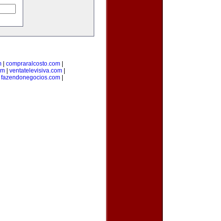
m
|
compraralcosto.com
|
om
|
ventatelevisiva.com
|
|
fazendonegocios.com
|