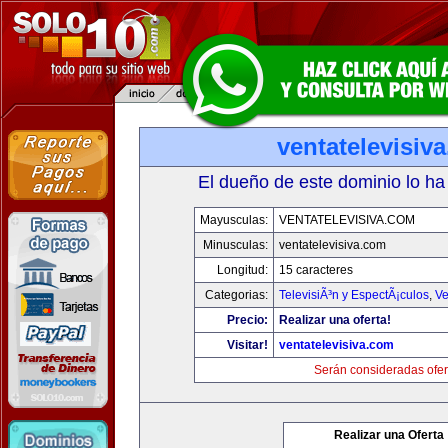
ventatelevisiv
El dueño de este dominio lo ha
Mayusculas:
VENTATELEVISIVA.COM
Minusculas:
ventatelevisiva.com
Longitud:
15 caracteres
Categorias:
TelevisiÃ³n y EspectÃ¡culos
,
Ve
Precio:
Realizar una oferta!
Visitar!
ventatelevisiva.com
Serán consideradas ofer
Realizar una Oferta