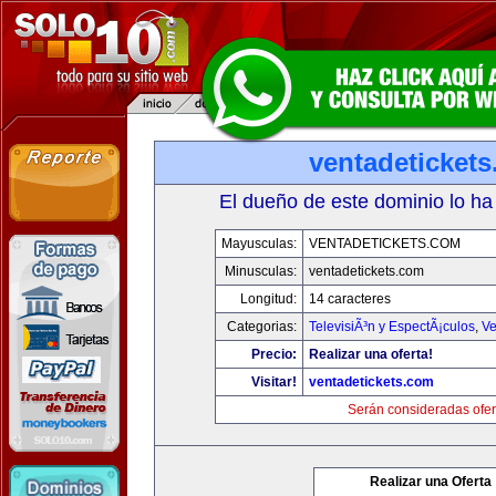
ventadeticket
El dueño de este dominio lo ha
Mayusculas:
VENTADETICKETS.COM
Minusculas:
ventadetickets.com
Longitud:
14 caracteres
Categorias:
TelevisiÃ³n y EspectÃ¡culos
,
Ve
Precio:
Realizar una oferta!
Visitar!
ventadetickets.com
Serán consideradas ofer
Realizar una Oferta