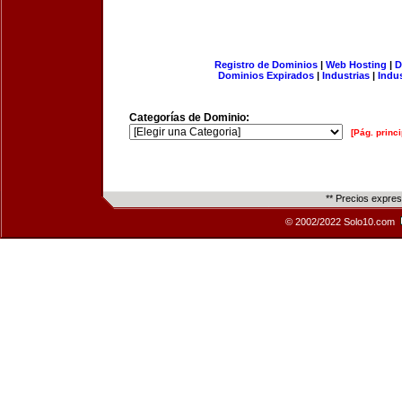
Registro de Dominios
|
Web Hosting
|
D
Dominios Expirados
|
Industrias
|
Indu
Categorías de Dominio:
[Pág. princi
** Precios expre
© 2002/2022 Solo10.com