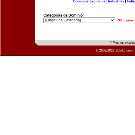
Dominios Expirados
|
Industrias
|
Indu
Categorías de Dominio:
[Pág. princi
** Precios expre
© 2002/2022 Solo10.com